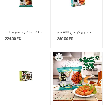
جمبري كرسبي 400 جم
سمك قشر بياض سوجوود 1 ك
224.00
E£
250.00
E£