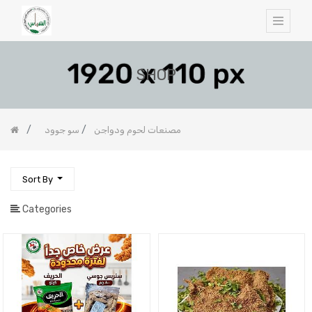
SHOP
مصنعات لحوم ودواجن
سو جوود
Sort By
Categories