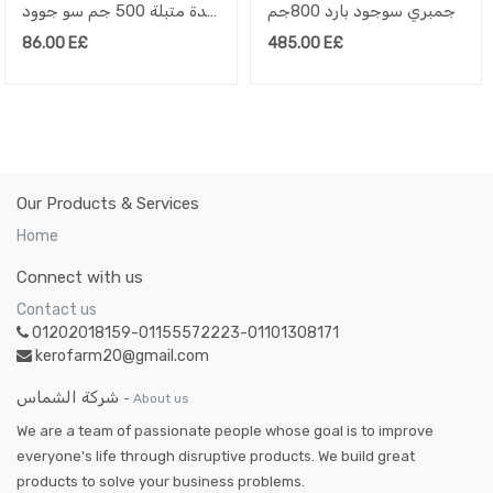
جمبري سوجود بارد 800جم
كبدة متبلة 500 جم سو جوود
86.00
E£
485.00
E£
Our Products & Services
Home
Connect with us
Contact us
01202018159-01155572223-01101308171
kerofarm20@gmail.com
شركة الشماس
-
About us
We are a team of passionate people whose goal is to improve
everyone's life through disruptive products. We build great
products to solve your business problems.