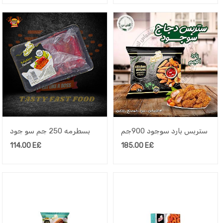
ستربس بارد سوجود 900جم
بسطرمه 250 جم سو جود
114.00
E£
185.00
E£