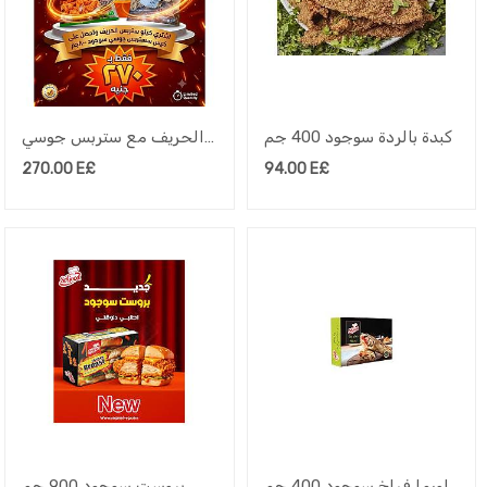
كبدة بالردة سوجود 400 جم
عرض ستربس الحريف مع ستربس جوسي
270.00
E£
94.00
E£
شاورما فراخ سوجود 400 جم
شيش بروست سوجود 900 جم