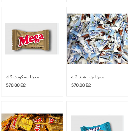
ميجا جوز هند 3ك
ميجا بسكويت 3ك
570.00
E£
570.00
E£