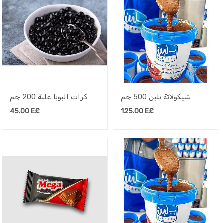
شيكولاتة بلبن 500 جم
كرات البوبا علبة 200 جم
45.00
E£
125.00
E£