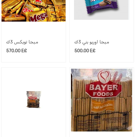
ميجا اوريو بني 3ك
ميجا تويكس 3ك
570.00
E£
500.00
E£