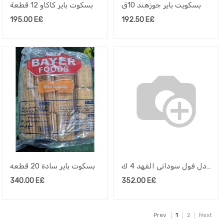
بسكويت باير جوزهند 10ق
بسكوت باير كاكاو 12 قطعة
195.00
E£
192.50
E£
جردل فول سودانى الفهد 4 ك
بسكوت باير سادة 20 قطعه
340.00
E£
352.00
E£
Prev
1
2
Next