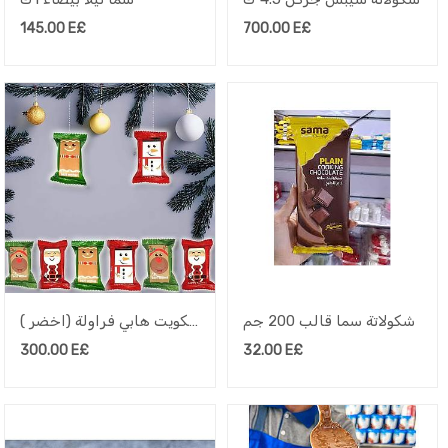
145.00
E£
700.00
E£
شكولاتة سما قالب 200 جم
بسكويت هابي فراولة (اخضر )
300.00
E£
32.00
E£