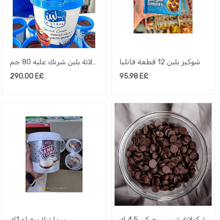
شوكيز بلبن 12 قطعة فانليا
شيكولاتة بلبن شرنك علبه 80 جم
290.00
E£
95.98
E£
شكولاتة شيبس جركن 4.5 ك
سما تيلا بيضاء 1ك