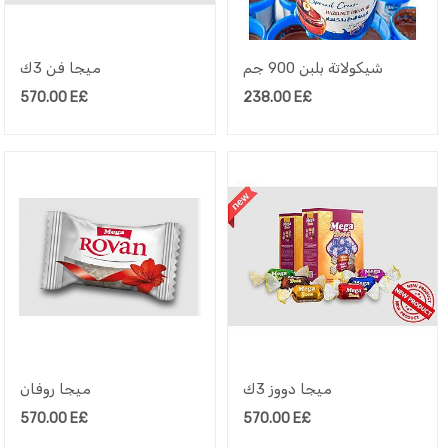
شيكولاتة بلبن 900 جم
ميجا فن 3ك
570.00
E£
238.00
E£
ميجا دووز 3ك
ميجا روفان
570.00
E£
570.00
E£