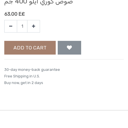
صوص كوري ايلو 400 جم
63.00
E£
ADD TO CART
30-day money-back guarantee
Free Shipping in U.S.
Buy now, get in 2 days